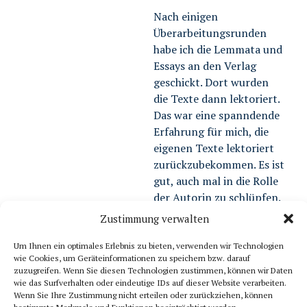
Nach einigen
Überarbeitungsrunden
habe ich die Lemmata und
Essays an den Verlag
geschickt. Dort wurden
die Texte dann lektoriert.
Das war eine spanndende
Erfahrung für mich, die
eigenen Texte lektoriert
zurückzubekommen. Es ist
gut, auch mal in die Rolle
der Autorin zu schlüpfen.
Zustimmung verwalten
Sechs Essays
Um Ihnen ein optimales Erlebnis zu bieten, verwenden wir Technologien
Zum Band »Das Geheimnis
wie Cookies, um Geräteinformationen zu speichern bzw. darauf
des Erfolgs« aus der Reihe
zuzugreifen. Wenn Sie diesen Technologien zustimmen, können wir Daten
wie das Surfverhalten oder eindeutige IDs auf dieser Website verarbeiten.
Brockhaus Horizonte habe
Wenn Sie Ihre Zustimmung nicht erteilen oder zurückziehen, können
ich sechs Essays