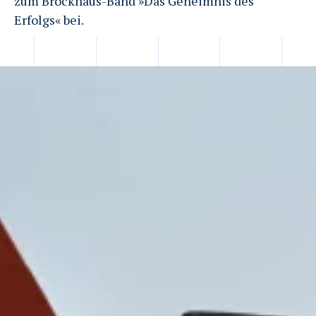
zum Brockhaus-Band »Das Geheimnis des
Erfolgs« bei.