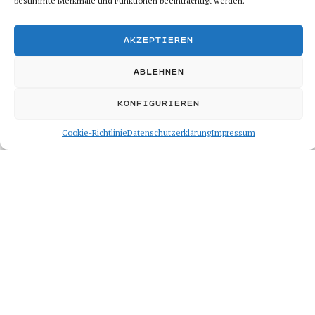
bestimmte Merkmale und Funktionen beeinträchtigt werden.
beigesteuert. Ich schrieb
folgende Kapitel:
AKZEPTIEREN
– Ein klares Ziel vor
Augen:
ABLEHNEN
Durchsetzungsvermögen
KONFIGURIEREN
in der Politik
– Wie aus Ehrgeiz Macht
Cookie-Richtlinie
Datenschutzerklärung
Impressum
wird – Francois
Mitterrand
– Der kreative Gourmet –
Hans-Peter Wodarz
– Der Verkäufer und der
Kreative: Holger Jung und
Jean-Rémy von Matt
– Ein Leben mit dem
Zufall – Marcel Reich-
Ranicki
– Von Goethe bis Picasso: