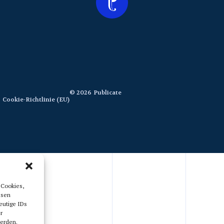
© 2026
Publicate
Cookie-Richtlinie (EU)
 Cookies,
esen
eutige IDs
r
erden.